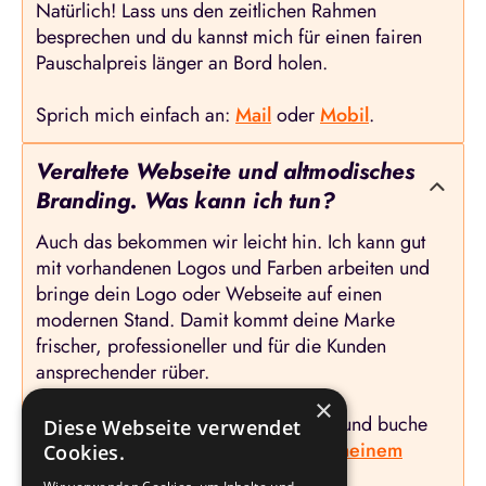
Natürlich! Lass uns den zeitlichen Rahmen
besprechen und du kannst mich für einen fairen
Pauschalpreis länger an Bord holen.
Sprich mich einfach an:
Mail
oder
Mobil
.
Veraltete Webseite und altmodisches
Branding. Was kann ich tun?
Auch das bekommen wir leicht hin. Ich kann gut
mit vorhandenen Logos und Farben arbeiten und
bringe dein Logo oder Webseite auf einen
modernen Stand. Damit kommt deine Marke
frischer, professioneller und für die Kunden
ansprechender rüber.
×
Lass uns gerne das Potential ermitteln und buche
Diese Webseite verwendet
dazu ein
kostenfreies Gespräch in meinem
Cookies.
Google Kalender
oder
ruf mich an.